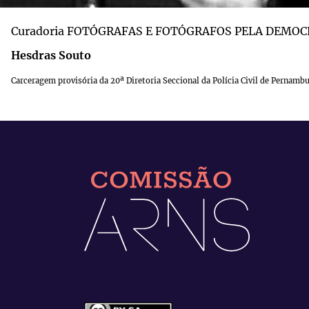
Curadoria FOTÓGRAFAS E FOTÓGRAFOS PELA DEMOC
Hesdras Souto
Carceragem provisória da 20ª Diretoria Seccional da Polícia Civil de Pernamb