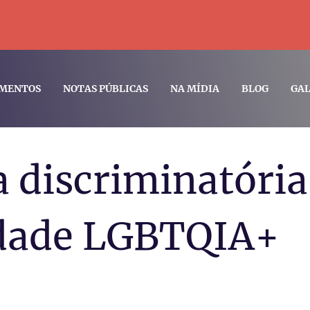
MENTOS
NOTAS PÚBLICAS
NA MÍDIA
BLOG
GAL
 discriminatória
dade LGBTQIA+