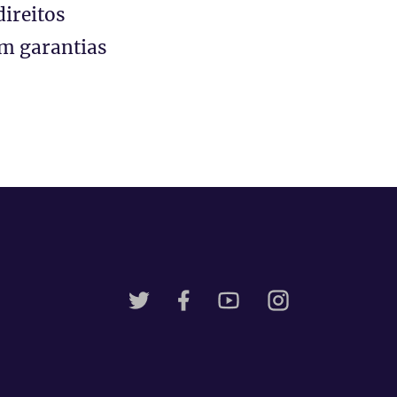
ireitos
m garantias