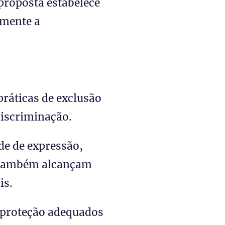
proposta estabelece
amente a
práticas de exclusão
discriminação.
ade de expressão,
ue também alcançam
is.
e proteção adequados