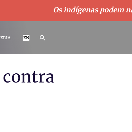
Os indígenas podem não t
ERIA
EN
 contra