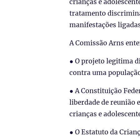
crianças e adolescen
tratamento discrimina
manifestações ligada
A Comissão Arns ente
● O projeto legitima d
contra uma população 
● A Constituição Feder
liberdade de reunião 
crianças e adolescent
● O Estatuto da Crian