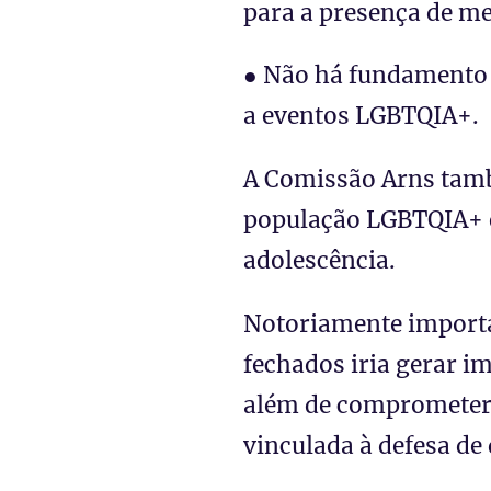
para a presença de m
● Não há fundamento j
a eventos LGBTQIA+.
A Comissão Arns també
população LGBTQIA+ em
adolescência.
Notoriamente importan
fechados iria gerar i
além de comprometer 
vinculada à defesa de 