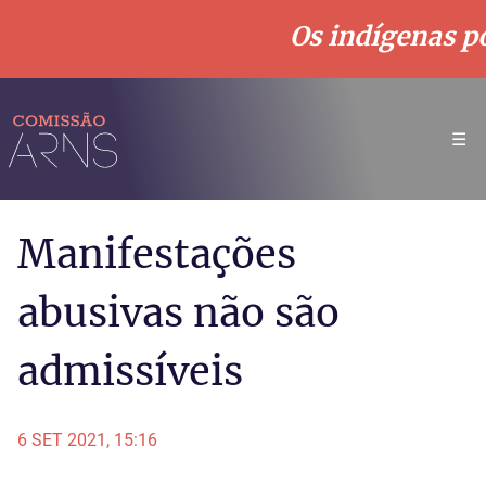
Os indígenas po
☰
Manifestações
abusivas não são
admissíveis
6 SET 2021, 15:16