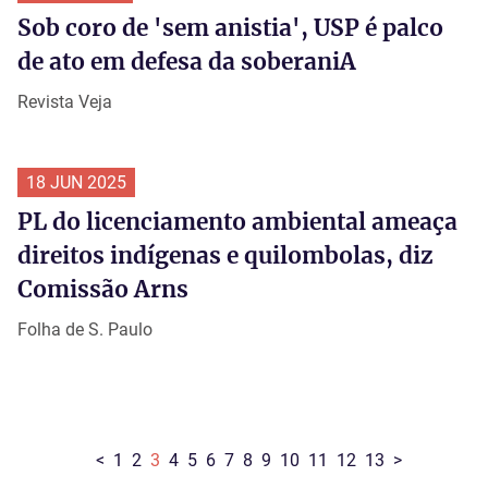
Sob coro de 'sem anistia', USP é palco
de ato em defesa da soberaniA
Revista Veja
18 JUN 2025
PL do licenciamento ambiental ameaça
direitos indígenas e quilombolas, diz
Comissão Arns
Folha de S. Paulo
<
1
2
3
4
5
6
7
8
9
10
11
12
13
>