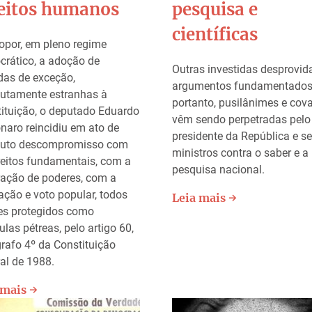
reitos humanos
pesquisa e
científicas
opor, em pleno regime
rático, a adoção de
Outras investidas desprovid
as de exceção,
argumentos fundamentados
utamente estranhas à
portanto, pusilânimes e cova
ituição, o deputado Eduardo
vêm sendo perpetradas pelo
naro reincidiu em ato de
presidente da República e s
luto descompromisso com
ministros contra o saber e a
reitos fundamentais, com a
pesquisa nacional.
ação de poderes, com a
ação e voto popular, todos
Leia mais →
es protegidos como
ulas pétreas, pelo artigo 60,
rafo 4º da Constituição
al de 1988.
 mais →