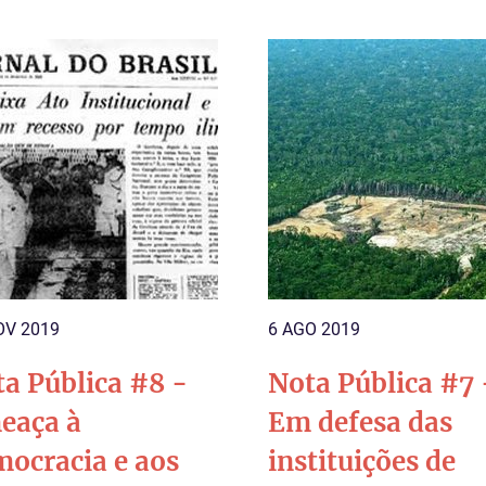
OV 2019
6 AGO 2019
a Pública #8 -
Nota Pública #7 
eaça à
Em defesa das
ocracia e aos
instituições de