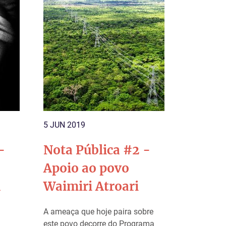
5 JUN 2019
-
Nota Pública #2 -
o
Apoio ao povo
a
Waimiri Atroari
A ameaça que hoje paira sobre
este povo decorre do Programa