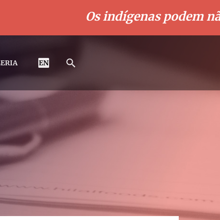
Os indígenas podem não ter
ERIA
EN