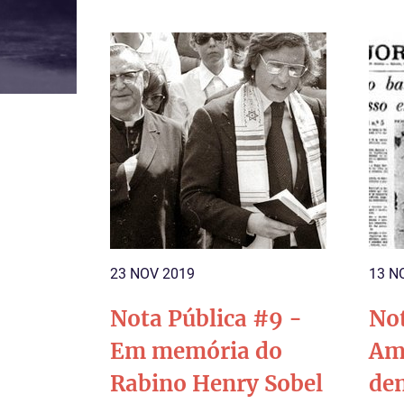
23 NOV 2019
13 N
Nota Pública #9 -
Not
Em memória do
Am
Rabino Henry Sobel
dem