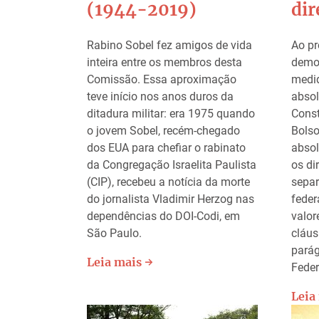
(1944-2019)
di
Rabino Sobel fez amigos de vida
Ao pr
inteira entre os membros desta
democ
Comissão. Essa aproximação
medid
teve início nos anos duros da
absol
ditadura militar: era 1975 quando
Const
o jovem Sobel, recém-chegado
Bolso
dos EUA para chefiar o rabinato
abso
da Congregação Israelita Paulista
os di
(CIP), recebeu a notícia da morte
separ
do jornalista Vladimir Herzog nas
feder
dependências do DOI-Codi, em
valor
São Paulo.
cláus
parág
Leia mais →
Feder
Leia