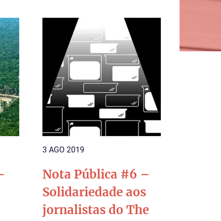
3 AGO 2019
-
Nota Pública #6 –
Solidariedade aos
jornalistas do The