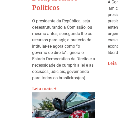
A Com
Políticos
'amic
presi
O presidente da República, seja
presi
desestruturando a Comissão, ou
enten
mesmo antes, sonegando-lhe os
urgen
recursos para agir, a pretexto de
cresc
intitular-se agora como “o
econ
governo de direita”, ignora o
liber
Estado Democrático de Direito e a
Leia
necessidade de cumprir a lei e as
decisões judiciais, governando
para todos os brasileiros(as).
Leia mais →