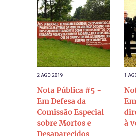
2 AGO 2019
1 AG
Nota Pública #5 -
Not
Em Defesa da
Em 
Comissão Especial
dir
sobre Mortos e
à v
Desaparecidos