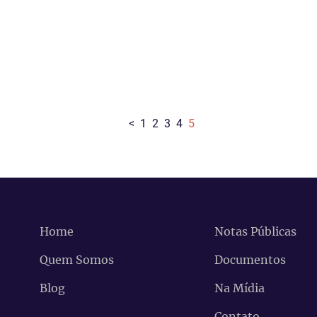
<
1
2
3
4
5
Home
Notas Públicas
Quem Somos
Documentos
Blog
Na Mídia
Contato