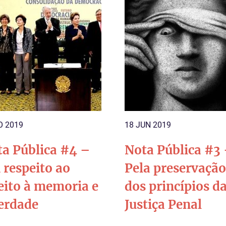
O 2019
18 JUN 2019
a Pública #4 –
Nota Pública #3 
respeito ao
Pela preservaçã
eito à memoria e
dos princípios d
erdade
Justiça Penal